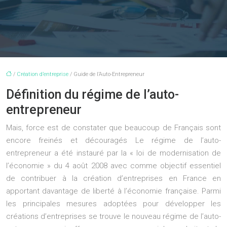
/
Création d’entreprise
/ Guide de l’Auto-Entrepreneur
Définition du régime de l’auto-
entrepreneur
Mais, force est de constater que beaucoup de Français sont
encore freinés et découragés Le régime de l’auto-
entrepreneur a été instauré par la « loi de modernisation de
l’économie » du 4 août 2008 avec comme objectif essentiel
de contribuer à la création d’entreprises en France en
apportant davantage de liberté à l’économie française. Parmi
les principales mesures adoptées pour développer les
créations d’entreprises se trouve le nouveau régime de l’auto-